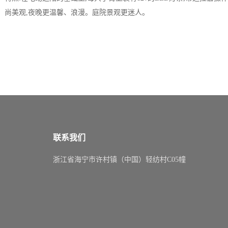
尚美观,夜晚更温馨、浪漫。庭院景观更迷人。
联系我们
浙江省海宁市许村镇（中国）轻纺村C05幢