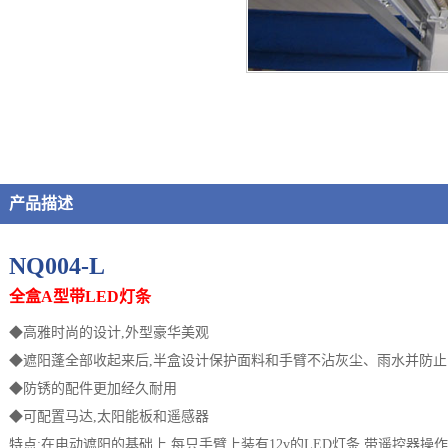
产品描述
NQ004-L
全盒A型带LED灯条
◆高雅时尚的设计,外型豪华美观
◆遮阳蓬全部收起来后,半盒设计保护面料和手臂不沾灰尘、雨水并防
◆防锈的配件更加经久耐用
◆可配置马达,太阳能板和遥感器
特点:在电动遮阳的基础上,每只手臂上装有12v的LED灯条,带遥控器操